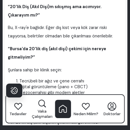
“20'lik Diş (Akıl Dişi)m sıkışmış ama acımıyor.
Çıkarayım mı?”
Bu, X-ray'e bağlıdır. Eğer diş kist veya kök zarar riski
taşıyorsa, belirtiler olmadan bile çıkarılması önerilebilir.
“Bursa'da 20'lik diş (akıl dişi) çekimi için nereye
gitmeliyim?”
Şunlara sahip bir klinik seçin:
Tecrübeli bir ağız ve çene cerrahı
Dijital görüntüleme (pano + CBCT)
Piezocerrahisi gibi modern aletler
Açık sterilizasyon ve postoperatif protokoller
Sonuç
Vaka
Tedaviler
Neden Milim?
Doktorlar
Çalışmaları
Her 20'lik diş (akıl dişi)nin çıkarılması gerekmez.