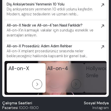
Diş Anksiyetesini Yenmenin 10 Yolu
Diş anksiyetesini yenmenin 10 etkili yolunu keşfedin.
Modern, ağrısız tedavilerin ve uzman rehb...
All-on-X Nedir ve All-on-4'ten Nasıl Farklıdır?
All-on-X'in karmaşık vakalar için sunduğu esneklik ve
avantajları anlayın.
All-on-X Prosedürü: Adım Adım Rehber
All-on-X implant prosedürünüz sırasında neler
bekleyeceğiniz hakkında kapsamlı bir genel bak...
All-on-X
All-on-4
Hollywoo
Smile
arrow_forward_ios
arrow_forward_ios
Çalışma Saatleri
Sosyal Medya
Pazartesi
10.00-19.00
Instagram