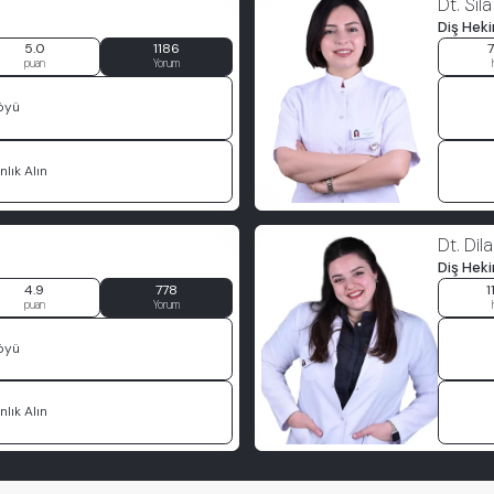
Dt. Sıl
Diş Hek
5.0
1186
puan
Yorum
öyü
lık Alın
Dt. Dil
Diş Hek
4.9
778
1
puan
Yorum
öyü
lık Alın