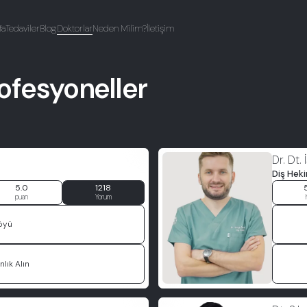
fa
Tedaviler
Blog
Doktorlar
Neden Milim?
İletişim
ofesyoneller
Dr. Dt.
Diş Hek
5.0
1218
puan
Yorum
öyü
lık Alın