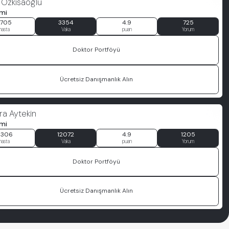
a Özkısaoğlu
imi
7705
3354
4.9
725
hasta
Vaka
puan
Yorum
Doktor Portföyü
Ücretsiz Danışmanlık Alın
ara Aytekin
imi
1306
12072
4.9
1205
hasta
Vaka
puan
Yorum
Doktor Portföyü
Ücretsiz Danışmanlık Alın