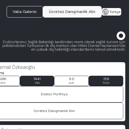
Vaka Galerisi
Ücretsiz Danışmanlık Alın
Türkçe
Doktorlarımız, Sağlık Bakanlığı tarafından resmi olarak sağlık turizmi için
yetkilendirilen Türkiye’nin ilk diş merkezi olan Milim Dental Hastanesi’nde
en yüksek diş hekimliği standartlarını temsil etmektedir.
 İsmail Özkısaoğlu
imi
5381
7441
5.0
729
hasta
Vaka
puan
Yorum
Doktor Portföyü
Ücretsiz Danışmanlık Alın