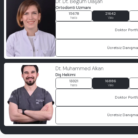
Dr. Dt. Begüm Ulaşan
Ortodonti Uzmanı
15678
21642
hasta
Vaka
Doktor Portf
Ücretsiz Danışman
Dt. Muhammed Alkan
Diş Hekimi
13321
16886
hasta
Vaka
Doktor Portf
Ücretsiz Danışman