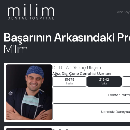
Ana Say
Başarının Arkasındaki Pr
Milim
Dr. Dt. Ali Direnç Ulaşan
Ağız, Diş, Çene Cerrahisi Uzmanı
15678
21642
hasta
Vaka
Doktor Portf
Ücretsiz Danışman