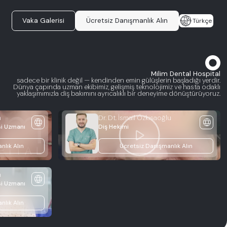
Vaka Galerisi
Ücretsiz Danışmanlık Alın
Türkçe
Milim Dental Hospital
sadece bir klinik değil — kendinden emin gülüşlerin başladığı yerdir.
Dünya çapında uzman ekibimiz, gelişmiş teknolojimiz ve hasta odaklı
yaklaşımımızla diş bakımını ayrıcalıklı bir deneyime dönüştürüyoruz.
n
Dr. Dt. İsmail Özkısaoğlu
language
language
play_arrow
si Uzmanı
Diş Hekimi
nlık Alın
Ücretsiz Danışmanlık Alın
n
language
si Uzmanı
nlık Alın