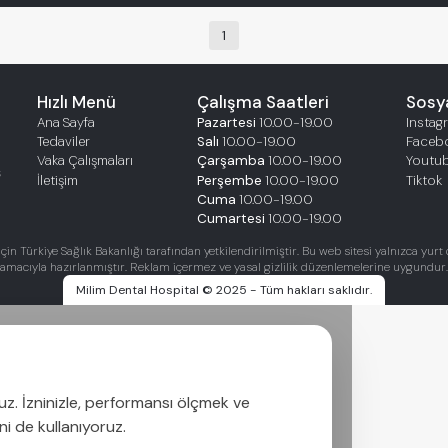
1
Hızlı Menü
Çalışma Saatleri
Sosy
Ana Sayfa
Pazartesi
10.00-19.00
Instag
Tedaviler
Salı
10.00-19.00
Faceb
Vaka Çalışmaları
Çarşamba
10.00-19.00
Youtu
ş
İletişim
Perşembe
10.00-19.00
Tiktok
Cuma
10.00-19.00
Cumartesi
10.00-19.00
için Türkiye Sağlık Bakanlığı tarafından yetkilendirilmiştir. Bu web sitesi yalnızca yur
amacıyla hazırlanmıştır. Reklam içermez ve yasal gizlilik düzenlemelerine uygundur.
Milim Dental Hospital © 2025 - Tüm hakları saklıdır.
ruz. İzninizle, performansı ölçmek ve
ni de kullanıyoruz.