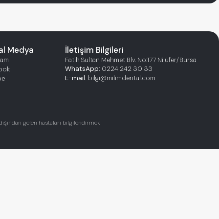
al Medya
İletişim Bilgileri
ram
Fatih Sultan Mehmet Blv. No:177 Nilüfer/Bursa
WhatsApp:
0224 242 30 33
ook
E-mail:
bilgi@milimdental.com
be
t dışından gelen hastaları bilgilendirmek