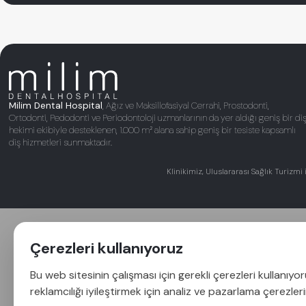
Milim Dental Hospital
, Ağız ve Maksillofasiyal Cerrahi, Prostodonti,
Ortodonti, Pedodonti ve Periodontoloji uzmanlarının da yer aldığı geniş bir di
hekimi ekibiyle desteklenen, 1.000 m² alana sahip geniş bir tesiste kapsamlı
diş hizmetleri sunmaktadır.
Klinikimiz, Uluslararası Sağlık Turizmi 
Çerezleri kullanıyoruz
Bu web sitesinin çalışması için gerekli çerezleri kullanıyo
reklamcılığı iyileştirmek için analiz ve pazarlama çerezleri