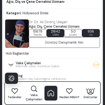
Ağız, Diş ve Çene Cerrahisi Uzmanı
Kategori:
Hollywood Smile
Dr. Dt. Ali Direnç Ulaşan
Ağız, Diş, Çene Cerrahisi Uzmanı
15678
21642
5.0
936
hasta
Vaka
puan
oy
Ücretsiz Danışmanlık Alın
Hızlı Bağlantılar
Vaka Çalışmaları
234
Milim'de neler mümkün bakın
Blog
Modern diş hekimliğine rehberiniz
Tedaviler
Vaka
Tedaviler
Neden Milim?
Doktorlar
Tam Kaplamalar
Çalışmaları
Veneerlerle toplam gülüş yenileme