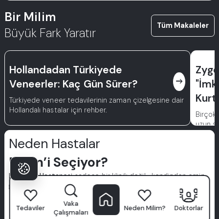
Bir Milim
Tüm Makaleler
Büyük Fark Yaratır
Hollandadan Türkiyede
Zygo
east
Veneerler: Kaç Gün Sürer?
"İmka
Kurt
Türkiyede veneer tedavilerinin zaman çizelgesine dair
Hollandalı hastalar için rehber.
Birçok 
uzun sü
kaybı, 
Neden Hastalar
kişiyi 
için öz
Milim’i Seçiyor?
söyles
Milim Diş Hastanesi
sadece bir klinik değil—kendinden emin
gülüşlerin başladığı yerdir. Dünya standartlarında
uzmanlardan oluşan bir ekip, gelişmiş teknoloji ve hasta
Vaka
odaklı yaklaşımımızla, diş bakımını premium bir deneyime
Tedaviler
Neden Milim?
Doktorlar
Çalışmaları
dönüştürüyoruz.