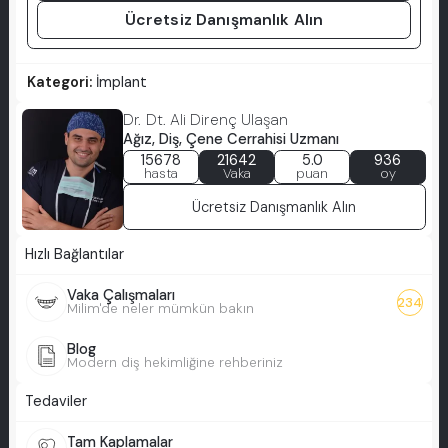
Ücretsiz Danışmanlık Alın
Kategori:
İmplant
Dr. Dt. Ali Direnç Ulaşan
Ağız, Diş, Çene Cerrahisi Uzmanı
15678
21642
5.0
936
hasta
Vaka
puan
oy
Ücretsiz Danışmanlık Alın
Hızlı Bağlantılar
Vaka Çalışmaları
234
Milim'de neler mümkün bakın
Blog
Modern diş hekimliğine rehberiniz
Tedaviler
Tam Kaplamalar