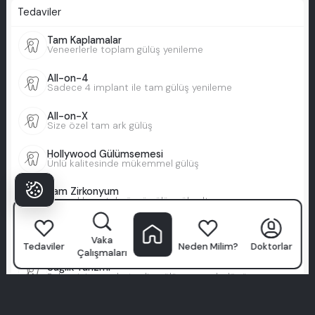
Tedaviler
Tam Kaplamalar
Veneerlerle toplam gülüş yenileme
All-on-4
Sadece 4 implant ile tam gülüş yenileme
All-on-X
Size özel tam ark gülüş
Hollywood Gülümsemesi
Ünlü kalitesinde mükemmel gülüş
Tam Zirkonyum
Dayanıklı, metale özgü gülüş yükseltme
Zygomatic İmplantlar
Düşük kemik hacmi için güvenli implantlar
Vaka
Tedaviler
Neden Milim?
Doktorlar
Çalışmaları
Sağlık Turizmi
Bakım için seyahat edin, gülümseyerek dönün
Bilgi ve Yardım