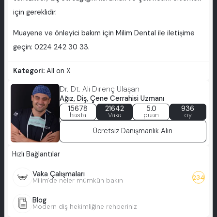
için gereklidir.
Muayene ve önleyici bakım için Milim Dental ile iletişime
geçin: 0224 242 30 33.
Kategori:
All on X
Dr. Dt. Ali Direnç Ulaşan
Ağız, Diş, Çene Cerrahisi Uzmanı
15678
21642
5.0
936
hasta
Vaka
puan
oy
Ücretsiz Danışmanlık Alın
Hızlı Bağlantılar
Vaka Çalışmaları
234
Milim'de neler mümkün bakın
Blog
Modern diş hekimliğine rehberiniz