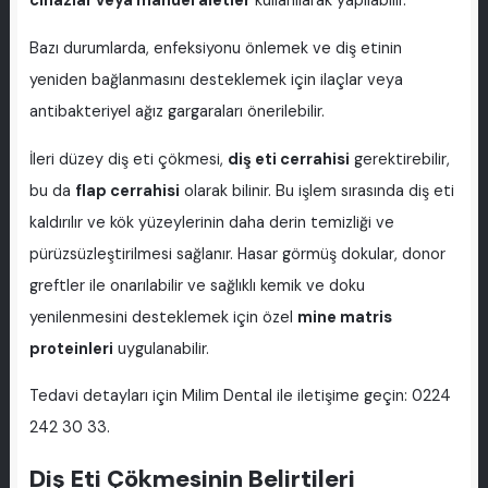
cihazlar veya manuel aletler
kullanılarak yapılabilir.
Bazı durumlarda, enfeksiyonu önlemek ve diş etinin
yeniden bağlanmasını desteklemek için ilaçlar veya
antibakteriyel ağız gargaraları önerilebilir.
İleri düzey diş eti çökmesi,
diş eti cerrahisi
gerektirebilir,
bu da
flap cerrahisi
olarak bilinir. Bu işlem sırasında diş eti
kaldırılır ve kök yüzeylerinin daha derin temizliği ve
pürüzsüzleştirilmesi sağlanır. Hasar görmüş dokular, donor
greftler ile onarılabilir ve sağlıklı kemik ve doku
yenilenmesini desteklemek için özel
mine matris
proteinleri
uygulanabilir.
Tedavi detayları için Milim Dental ile iletişime geçin: 0224
242 30 33.
Diş Eti Çökmesinin Belirtileri