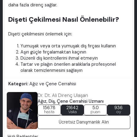
daha fazla direnç sağlar.
Dişeti Çekilmesi Nasıl Önlenebilir?
Dişeti çekilmesini önlemek için:
Yumuşak veya orta yumuşak diş fırçası kullanın
Aşırı güçle fırçalamaktan kaçının
Düzenli diş kontrollerini ihmal etmeyin
Tartar ve plağın önerilen aralıklarla profesyonel
olarak temizlenmesini sağlayın
Kategori:
Ağız ve Çene Cerrahisi
Dr. Dt. Ali Direnç Ulaşan
Ağız, Diş, Çene Cerrahisi Uzmanı
15678
21642
5.0
936
hasta
Vaka
puan
oy
Ücretsiz Danışmanlık Alın
Hızlı Bağlantılar