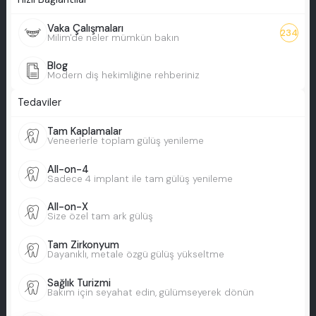
Vaka Çalışmaları
234
Milim'de neler mümkün bakın
Blog
Modern diş hekimliğine rehberiniz
Tedaviler
Tam Kaplamalar
Veneerlerle toplam gülüş yenileme
All-on-4
Sadece 4 implant ile tam gülüş yenileme
All-on-X
Size özel tam ark gülüş
Tam Zirkonyum
Dayanıklı, metale özgü gülüş yükseltme
Sağlık Turizmi
Bakım için seyahat edin, gülümseyerek dönün