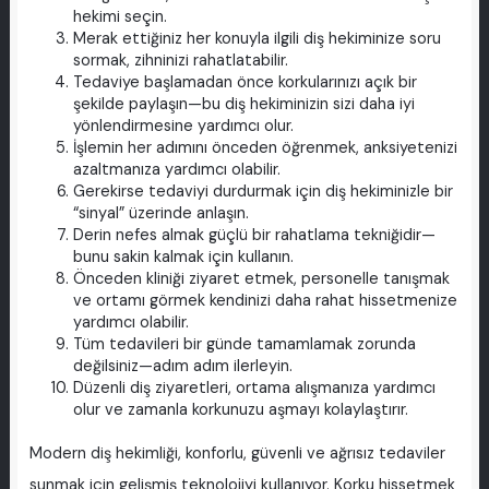
hekimi seçin.
Merak ettiğiniz her konuyla ilgili diş hekiminize soru
sormak, zihninizi rahatlatabilir.
Tedaviye başlamadan önce korkularınızı açık bir
şekilde paylaşın—bu diş hekiminizin sizi daha iyi
yönlendirmesine yardımcı olur.
İşlemin her adımını önceden öğrenmek, anksiyetenizi
azaltmanıza yardımcı olabilir.
Gerekirse tedaviyi durdurmak için diş hekiminizle bir
“sinyal” üzerinde anlaşın.
Derin nefes almak güçlü bir rahatlama tekniğidir—
bunu sakin kalmak için kullanın.
Önceden kliniği ziyaret etmek, personelle tanışmak
ve ortamı görmek kendinizi daha rahat hissetmenize
yardımcı olabilir.
Tüm tedavileri bir günde tamamlamak zorunda
değilsiniz—adım adım ilerleyin.
Düzenli diş ziyaretleri, ortama alışmanıza yardımcı
olur ve zamanla korkunuzu aşmayı kolaylaştırır.
Modern diş hekimliği, konforlu, güvenli ve ağrısız tedaviler
sunmak için gelişmiş teknolojiyi kullanıyor. Korku hissetmek