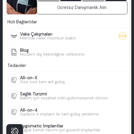
Ücretsiz Danışmanlık Alın
Hızlı Bağlantılar
Vaka Çalışmaları
234
Milim'de neler mümkün bakın
Blog
Modern diş hekimliğine rehberiniz
Tedaviler
All-on-X
Size özel tam ark gülüş
Sağlık Turizmi
Bakım için seyahat edin, gülümseyerek dönün
All-on-4
Sadece 4 implant ile tam gülüş yenileme
Zygomatic İmplantlar
Düşük kemik hacmi için güvenli implantlar