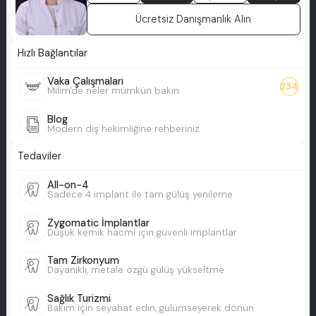
Ücretsiz Danışmanlık Alın
Hızlı Bağlantılar
Vaka Çalışmaları
234
Milim'de neler mümkün bakın
Blog
Modern diş hekimliğine rehberiniz
Tedaviler
All-on-4
Sadece 4 implant ile tam gülüş yenileme
Zygomatic İmplantlar
Düşük kemik hacmi için güvenli implantlar
Tam Zirkonyum
Dayanıklı, metale özgü gülüş yükseltme
Sağlık Turizmi
Bakım için seyahat edin, gülümseyerek dönün