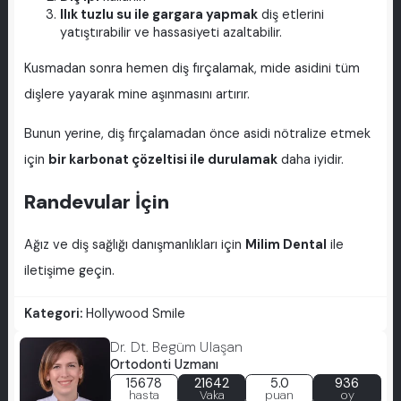
Ilık tuzlu su ile gargara yapmak
diş etlerini
yatıştırabilir ve hassasiyeti azaltabilir.
Kusmadan sonra hemen diş fırçalamak, mide asidini tüm
dişlere yayarak mine aşınmasını artırır.
Bunun yerine, diş fırçalamadan önce asidi nötralize etmek
için
bir karbonat çözeltisi ile durulamak
daha iyidir.
Randevular İçin
Ağız ve diş sağlığı danışmanlıkları için
Milim Dental
ile
iletişime geçin.
Kategori:
Hollywood Smile
Dr. Dt. Begüm Ulaşan
Ortodonti Uzmanı
15678
21642
5.0
936
hasta
Vaka
puan
oy