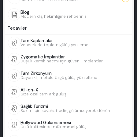
Blog
Modern diş hekimliğine rehberiniz
Tedaviler
Tam Kaplamalar
Veneerlerle toplam gülüş yenileme
Zygomatic İmplantlar
Düşük kemik hacmi için güvenli implantlar
Tam Zirkonyum
Dayanıklı, metale özgü gülüş yükseltme
All-on-X
Size özel tam ark gülüş
Sağlık Turizmi
Bakım için seyahat edin, gülümseyerek dönün
Hollywood Gülümsemesi
Ünlü kalitesinde mükemmel gülüş