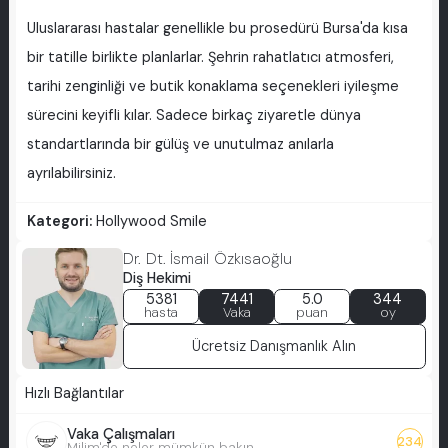
Uluslararası hastalar genellikle bu prosedürü Bursa'da kısa
bir tatille birlikte planlarlar. Şehrin rahatlatıcı atmosferi,
tarihi zenginliği ve butik konaklama seçenekleri iyileşme
sürecini keyifli kılar. Sadece birkaç ziyaretle dünya
standartlarında bir gülüş ve unutulmaz anılarla
ayrılabilirsiniz.
Kategori:
Hollywood Smile
Dr. Dt. İsmail Özkısaoğlu
Diş Hekimi
5381
7441
5.0
344
hasta
Vaka
puan
oy
Ücretsiz Danışmanlık Alın
Hızlı Bağlantılar
Vaka Çalışmaları
234
Milim'de neler mümkün bakın