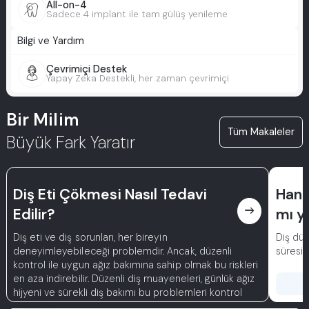
All-on-4
Sadece 4 implant ile tam gülüş yenileme
Bilgi ve Yardım
Çevrimiçi Destek
Yapay Zeka Destekli, her zaman çevrimiçi
Bir Milim
Tüm Makaleler
Büyük Fark Yaratır
Diş Eti Çökmesi Nasıl Tedavi
Hangi
east
Edilir?
mı y
Diş eti ve diş sorunları, her bireyin
Diş düz
deneyimleyebileceği problemdir. Ancak, düzenli
süresini
kontrol ile uygun ağız bakımına sahip olmak bu riskleri
en aza indirebilir. Düzenli diş muayeneleri, günlük ağız
hijyeni ve sürekli diş bakımı bu problemleri kontrol
altında tutmaya yardımcı olur.