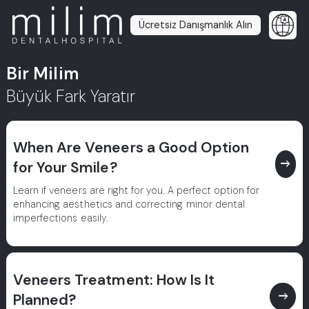
Ücretsiz Danışmanlık Alın
Bir Milim
Büyük Fark Yaratır
When Are Veneers a Good Option
east
for Your Smile?
Learn if veneers are right for you. A perfect option for
enhancing aesthetics and correcting minor dental
imperfections easily.
Veneers Treatment: How Is It
east
Planned?