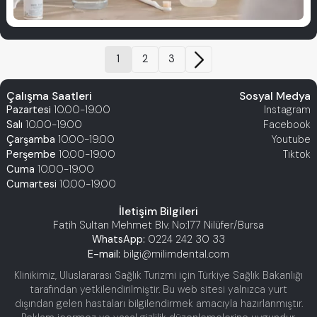
1
2
3
Çalışma Saatleri
Sosyal Medya
Pazartesi
10.00-19.00
Instagram
Salı
10.00-19.00
Facebook
Çarşamba
10.00-19.00
Youtube
Perşembe
10.00-19.00
Tiktok
Cuma
10.00-19.00
Cumartesi
10.00-19.00
İletişim Bilgileri
Fatih Sultan Mehmet Blv. No:177 Nilüfer/Bursa
WhatsApp:
0224 242 30 33
E-mail:
bilgi@milimdental.com
Klinikimiz, Uluslararası Sağlık Turizmi için Türkiye Sağlık Bakanlığı
tarafından yetkilendirilmiştir. Bu web sitesi yalnızca yurt
dışından gelen hastaları bilgilendirmek amacıyla hazırlanmıştır.