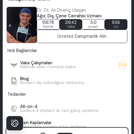
Dr. Dt. Ali Direnç Ulaşan
Ağız, Diş, Çene Cerrahisi Uzmanı
15678
21642
5.0
936
hasta
Vaka
puan
oy
Ücretsiz Danışmanlık Alın
Hızlı Bağlantılar
Vaka Çalışmaları
234
Milim'de neler mümkün bakın
Blog
Modern diş hekimliğine rehberiniz
Tedaviler
All-on-4
Sadece 4 implant ile tam gülüş yenileme
Tam Kaplamalar
Veneerlerle toplam gülüş yenileme