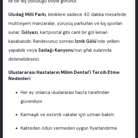
ile bir diş yolculuğu böyle görünür.
Uludağ Milli Parkı
, kliniklere sadece 40 dakika mesafede
muhteşem manzaralar, yürüyüş parkurları ve kış sporları
sunar.
Gölyazı
, kartpostal gibi canlı bir göl kenarı
kasabasıdır. Randevunuz sonrası
İznik Gölü
'nde yelken
yapabilir veya
Sadağı Kanyonu
'nun şifalı sularında
dinlenebilirsiniz.
Uluslararası Hastaların Milim Dental'i Tercih Etme
Nedenleri
Her ay onlarca uluslararası hasta tarafından
güveniliyor
Karmaşık ve estetik vakalar için uzman bakım
Kaliteden ödün vermeden uygun fiyatlandırma