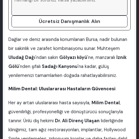
Ücretsiz Danışmanlık Alın
Dağlar ve deniz arasında konumlanan Bursa, nadir bulunan
bir sakinlik ve zarafet kombinasyonu sunar. Muhteşem
Uludağ Dağı
'ndan sakin
Gölyazı köyü
'ne, manzaralı
İznik
Gölü
'nden şifalı
Sadağı Kanyonu
'na kadar, gülüş
yenilemenizi tamamlarken doğada rahatlayabilirsiniz.
Milim Dental: Uluslararası Hastaların Güvencesi
Her ay artan uluslararası hasta sayısıyla,
Milim Dental
,
güvenilirliği, profesyonelliği ve dönüştürücü sonuçlarıyla
tanınır. Ünlü diş hekimi
Dr. Ali Direnç Ulaşan
liderliğinde
kliniğimiz, tam ağız restorasyonları, implantlar, Hollywood
Smile yenilemeleri, zirkonyum kronlar ve daha fazlası dahil