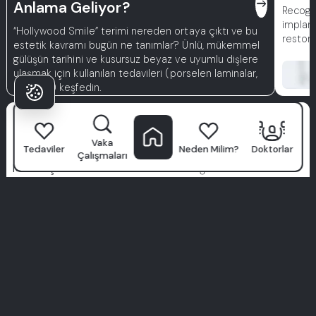
east
Anlama Geliyor?
Recogni
implant
“Hollywood Smile” terimi nereden ortaya çıktı ve bu
restora
estetik kavramı bugün ne tanımlar? Ünlü, mükemmel
gülüşün tarihini ve kusursuz beyaz ve uyumlu dişlere
ulaşmak için kullanılan tedavileri (porselen laminalar,
zirkonya) keşfedin.
Neden Hastalar
Milim’i Seçiyor?
Vaka
Tedaviler
Neden Milim?
Doktorlar
Çalışmaları
Milim Diş Hastanesi
sadece bir klinik değil—kendinden emin
gülüşlerin başladığı yerdir. Dünya standartlarında
uzmanlardan oluşan bir ekip, gelişmiş teknoloji ve hasta
odaklı yaklaşımımızla, diş bakımını premium bir deneyime
dönüştürüyoruz.
Hijyen, konfor ve tamamen size özel tedavi yöntemlerine
öncelik veriyoruz. Sadece bizim sözümüze güvenmeyin—
gerçek hastalardan gerçek hikayeleri keşfedin.
Mükemmel gülüşünüz burada başlıyor. Milim deneyimine
katılın.