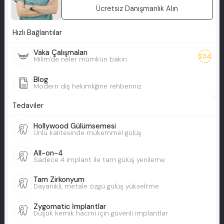
Ücretsiz Danışmanlık Alın
Hızlı Bağlantılar
Vaka Çalışmaları
234
Milim'de neler mümkün bakın
Blog
Modern diş hekimliğine rehberiniz
Tedaviler
Hollywood Gülümsemesi
Ünlü kalitesinde mükemmel gülüş
All-on-4
Sadece 4 implant ile tam gülüş yenileme
Tam Zirkonyum
Dayanıklı, metale özgü gülüş yükseltme
Zygomatic İmplantlar
Düşük kemik hacmi için güvenli implantlar