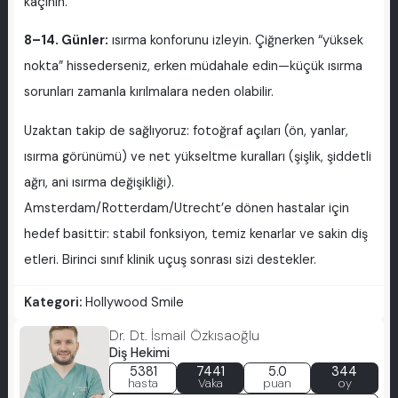
kaçının.
8–14. Günler:
ısırma konforunu izleyin. Çiğnerken “yüksek
nokta” hissederseniz, erken müdahale edin—küçük ısırma
sorunları zamanla kırılmalara neden olabilir.
Uzaktan takip de sağlıyoruz: fotoğraf açıları (ön, yanlar,
ısırma görünümü) ve net yükseltme kuralları (şişlik, şiddetli
ağrı, ani ısırma değişikliği).
Amsterdam/Rotterdam/Utrecht’e dönen hastalar için
hedef basittir: stabil fonksiyon, temiz kenarlar ve sakin diş
etleri. Birinci sınıf klinik uçuş sonrası sizi destekler.
Kategori:
Hollywood Smile
Dr. Dt. İsmail Özkısaoğlu
Diş Hekimi
5381
7441
5.0
344
hasta
Vaka
puan
oy