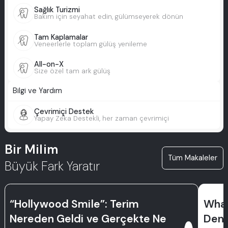
Sağlık Turizmi
Bakım için seyahat edin, gülümseyerek dönün
Tam Kaplamalar
Veneerlerle toplam gülüş yenileme
All-on-X
Size özel tam ark gülüş
Bilgi ve Yardım
Çevrimiçi Destek
Yapay Zeka Destekli, her zaman çevrimiçi
Bir Milim
Tüm Makaleler
Büyük Fark Yaratır
“Hollywood Smile”: Terim
What
Nereden Geldi ve Gerçekte Ne
Dent