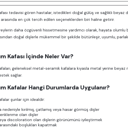
ası tedavisi gören hastalar, istedikleri doğal gülüş ve sağlıklı beyaz di
 arasında en çok tercih edilen seçeneklerden biri haline getirir.
ireylerin daha özgüvenli hissetmesine yardımcı olarak, hayata olumlu b
ından doğal dişlerle mükemmel bir şekilde bütünleşir, uyumlu, parla
m Kafası İçinde Neler Var?
faları, geleneksel metal-seramik kafalara kıyasla metal yerine beyaz re
estek sağlar.
um Kafalar Hangi Durumlarda Uygulanır?
alar şunlar için idealdir:
 nedeniyle kırılmış, çatlamış veya hasar görmüş dişler
 renklenme olan dişler
veya discoloration olan dişlerin görünümünü iyileştirmek
 arasındaki boşlukları kapatmak