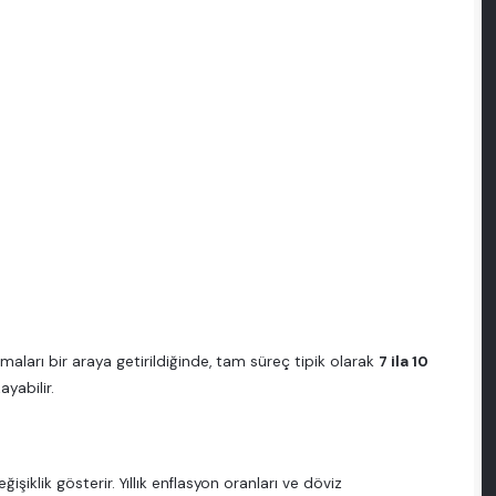
amaları bir araya getirildiğinde, tam süreç tipik olarak
7 ila 10
yabilir.
şiklik gösterir. Yıllık enflasyon oranları ve döviz