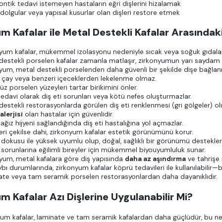
ntik tedavi istemeyen hastaların eğri dişlerini hizalamak
dolgular veya yapısal kusurlar olan dişleri restore etmek
m Kafalar ile Metal Destekli Kafalar Arasındaki
yum kafalar, mükemmel izolasyonu nedeniyle sıcak veya soğuk gıdala
destekli porselen kafalar zamanla matlaşır, zirkonyumun yarı saydam 
yum, metal destekli porselenden daha güvenli bir şekilde dişe bağlanı
 çay veya benzeri içeceklerden lekelenme olmaz.
üz porselen yüzeyleri tartar birikimini önler.
tedavi olarak diş eti sorunları veya kötü nefes oluşturmazlar.
destekli restorasyonlarda görülen diş eti renklenmesi (gri gölgeler) o
alerjisi
olan hastalar için güvenlidir.
ağız hijyeni sağlandığında diş eti hastalığına yol açmazlar.
leri çekilse dahi, zirkonyum kafalar estetik görünümünü korur.
i dokusu ile yüksek uyumlu olup, doğal, sağlıklı bir görünümü destekler
i sorunlarına eğilimli bireyler için mükemmel biyouyumluluk sunar.
yum, metal kafalara göre diş yapısında
daha az aşındırma
ve tahrişe 
ybı durumlarında, zirkonyum kafalar köprü tedavileri ile kullanılabili
te veya tam seramik porselen restorasyonlardan daha dayanıklıdır.
m Kafalar Azı Dişlerine Uygulanabilir Mi?
yum kafalar, laminate ve tam seramik kafalardan daha güçlüdür, bu ned