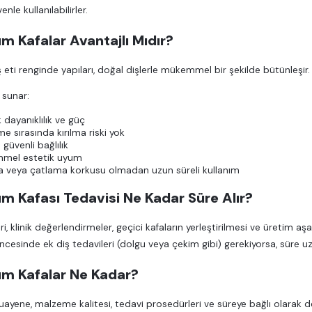
le kullanılabilirler.
m Kafalar Avantajlı Mıdır?
iş eti renginde yapıları, doğal dişlerle mükemmel bir şekilde bütünleşir.
 sunar:
 dayanıklılık ve güç
e sırasında kırılma riski yok
 güvenli bağlılık
mel estetik uyum
a veya çatlama korkusu olmadan uzun süreli kullanım
m Kafası Tedavisi Ne Kadar Süre Alır?
i, klinik değerlendirmeler, geçici kafaların yerleştirilmesi ve üretim aş
ncesinde ek diş tedavileri (dolgu veya çekim gibi) gerekiyorsa, süre uza
um Kafalar Ne Kadar?
uayene, malzeme kalitesi, tedavi prosedürleri ve süreye bağlı olarak deği