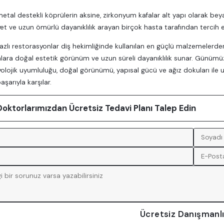
tal destekli köprülerin aksine, zirkonyum kafalar alt yapı olarak beyaz
 ve uzun ömürlü dayanıklılık arayan birçok hasta tarafından tercih e
zlı restorasyonlar diş hekimliğinde kullanılan en güçlü malzemelerden bi
alara doğal estetik görünüm ve uzun süreli dayanıklılık sunar. Günümüz 
lojik uyumluluğu, doğal görünümü, yapısal gücü ve ağız dokuları il
aşarıyla karşılar.
ktorlarımızdan Ücretsiz Tedavi Planı Talep Edin
Ücretsiz Danışmanlı