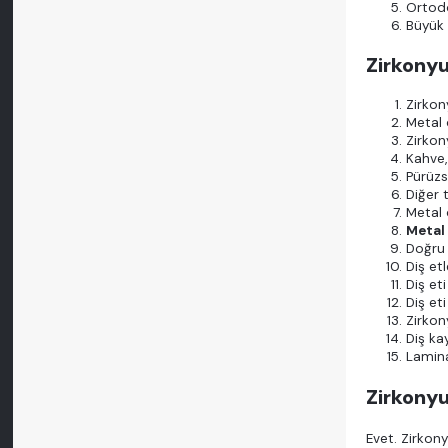
Ortodo
Büyük 
Zirkonyu
Zirkon
Metal 
Zirkon
Kahve,
Pürüzs
Diğer 
Metal 
Metal 
Doğru 
Diş et
Diş et
Diş et
Zirkon
Diş ka
Lamina
Zirkonyu
Evet. Zirkon