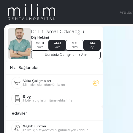
Ana Say
Dr. Dt. İsmail Özkısaoğlu
Diş Hekimi
5381
7441
5.0
344
hasta
Vaka
puan
oy
Ücretsiz Danışmanlık Alın
Hızlı Bağlantılar
Vaka Çalışmaları
234
Milim'de neler mümkün bakın
Blog
Modern diş hekimliğine rehberiniz
Tedaviler
Sağlık Turizmi
Bakım için seyahat edin, gülümseyerek dönün