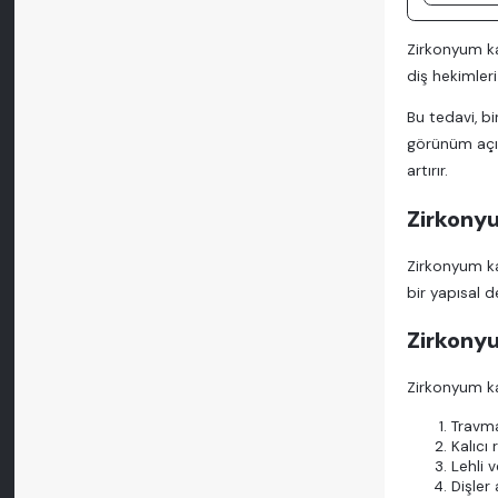
Zirkonyum kaf
diş hekimleri
Bu tedavi, b
görünüm açıs
artırır.
Zirkonyu
Zirkonyum ka
bir yapısal d
Zirkony
Zirkonyum kaf
Travma
Kalıcı
Lehli 
Dişler