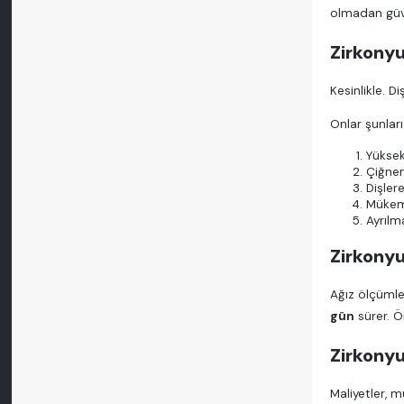
olmadan güven
Zirkonyu
Kesinlikle. D
Onlar şunları
Yüksek
Çiğnem
Dişlere
Mükem
Ayrılm
Zirkonyu
Ağız ölçümler
gün
sürer. Ö
Zirkony
Maliyetler, m