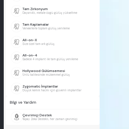
Tam Zirkonyum
Dayanıklı, metale özgü gülüş yükseltme
Tam Kaplamalar
Veneerlerle toplam gülüş yenileme
All-on-X
Size özel tam ark gülüş
All-on-4
Sadece 4 implant ile tam gülüş yenileme
Hollywood Gülümsemesi
Ünlü kalitesinde mükemmel gülüş
Zygomatic İmplantlar
Düşük kemik hacmi için güvenli implantlar
Bilgi ve Yardım
Çevrimiçi Destek
Yapay Zeka Destekli, her zaman çevrimiçi