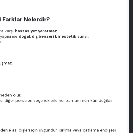
 Farklar Nelerdir?
ra karşı
hassasiyet yaratmaz
.
yapısı ise
doğal, diş benzeri bir estetik
sunar.
r.
luşmaz.
.
neden olur.
r—bu, diğer porselen seçeneklerle her zaman mümkün değildir.
enle azı dişleri için uygundur. Kırılma veya çatlama endişesi