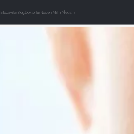
fa
Tedaviler
Blog
Doktorlar
Neden Milim?
İletişim