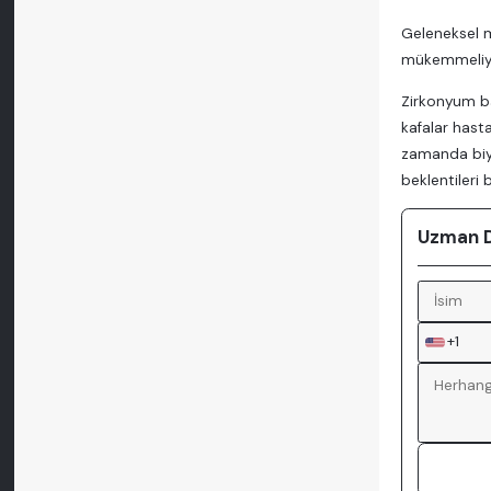
Geleneksel me
mükemmeliyet
Zirkonyum ba
kafalar hast
zamanda biyo
beklentileri b
Uzman Do
+1