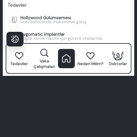
Tedaviler
Hollywood Gülümsemesi
Ünlü kalitesinde mükemmel gülüş
Zygomatic İmplantlar
Düşük kemik hacmi için güvenli implantlar
Tam Kaplamalar
Veneerlerle toplam gülüş yenileme
Vaka
Tedaviler
Neden Milim?
Doktorlar
Çalışmaları
Sağlık Turizmi
Bakım için seyahat edin, gülümseyerek dönün
Tam Zirkonyum
Dayanıklı, metale özgü gülüş yükseltme
All-on-X
Size özel tam ark gülüş
All-on-4
Sadece 4 implant ile tam gülüş yenileme
Bilgi ve Yardım