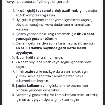
Yaygın postoperatif yönergeler şunlardır:
İlk gün şişliği ve rahatsızlığı azaltmak için
yanağa
soğuk kompres uygulayın.
Uyuşukluk geçene kadar yeme içmekten kaçının,
böylece yanağınızı veya dudaklarınızı ısırmaktan
korunun.
Çekim yerinde baskı uygulamamak için
ilk 24 saat
yumuşak gıdalar tüketin
.
Cerrahi çekimlerden sonra kanamayı azaltmak için
en az 30 dakika boyunca gazlı bezle baskı
uygulayın
.
İlk gün hafif sızıntılar normaldir.
24 saat boyunca sıcak veya soğuk içeceklerden
kaçının.
Ilımlı tuzlu su
ile nazikçe durulayın, ancak aşırı
yüksek sesle ağzınızda çalkalamaktan veya
tükürmekten kaçının.
Şapka kullanmayın
, çünkü emme basıncı kan
pıhtısını yerinden oynatabilir.
İyileşmeyi geciktirdiği ve komplikasyon riskini artırdığı
için en az
üç gün
sigara içmekten kaçının.