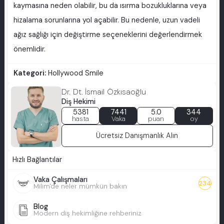
kaymasına neden olabilir, bu da ısırma bozukluklarına veya
hizalama sorunlarına yol açabilir. Bu nedenle, uzun vadeli
ağız sağlığı için değiştirme seçeneklerini değerlendirmek
önemlidir.
Kategori:
Hollywood Smile
Dr. Dt. İsmail Özkısaoğlu
Diş Hekimi
5381
7441
5.0
344
hasta
Vaka
puan
oy
Ücretsiz Danışmanlık Alın
Hızlı Bağlantılar
Vaka Çalışmaları
234
Milim'de neler mümkün bakın
Blog
Modern diş hekimliğine rehberiniz