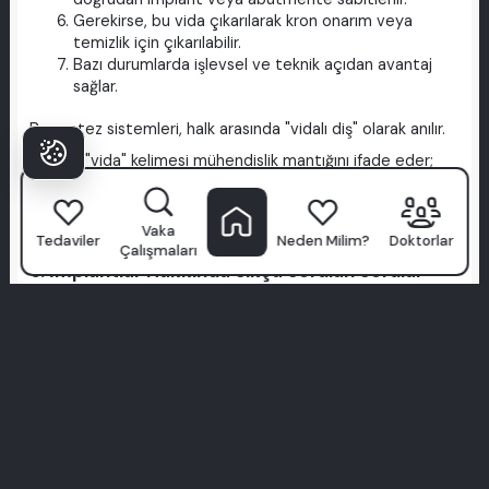
Gerekirse, bu vida çıkarılarak kron onarım veya
temizlik için çıkarılabilir.
Bazı durumlarda işlevsel ve teknik açıdan avantaj
sağlar.
Bu protez sistemleri, halk arasında "vidalı diş" olarak anılır.
Burada "vida" kelimesi mühendislik mantığını ifade eder;
bunlar sıradan metal vidalar değil, hassas tıbbi bağlantı
elemanlarıdır.
Vaka
Tedaviler
Neden Milim?
Doktorlar
Çalışmaları
6. İmplantlar Hakkında Sıkça Sorulan Sorular
(Hızlı Yanıtlar)
İmplant tam olarak bir vida mıdır?
Vida şeklindedir ve kemiğe vidalanır, bu açıdan
"vida"ya benzer. Ancak sıradan bir vida değildir;
titanyumdan yapılmış, özel işlem görmüş yüzeyi ile
kemiğe entegre olacak şekilde tasarlanmış
uzmanlaşmış yapay bir köktür.
"İmplant vidası" neyi ifade eder?