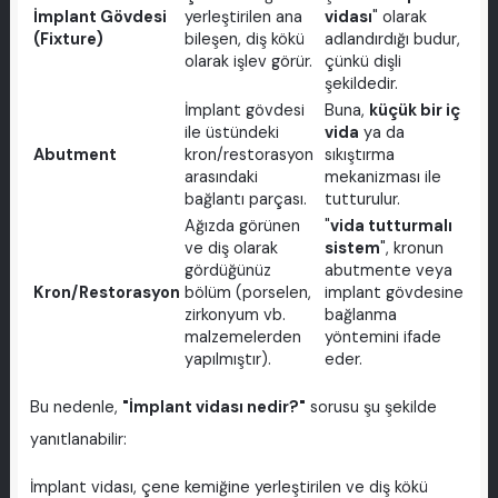
İmplant Gövdesi
yerleştirilen ana
vidası
" olarak
(Fixture)
bileşen, diş kökü
adlandırdığı budur,
olarak işlev görür.
çünkü dişli
şekildedir.
İmplant gövdesi
Buna,
küçük bir iç
ile üstündeki
vida
ya da
Abutment
kron/restorasyon
sıkıştırma
arasındaki
mekanizması ile
bağlantı parçası.
tutturulur.
Ağızda görünen
"
vida tutturmalı
ve diş olarak
sistem
", kronun
gördüğünüz
abutmente veya
Kron/Restorasyon
bölüm (porselen,
implant gövdesine
zirkonyum vb.
bağlanma
malzemelerden
yöntemini ifade
yapılmıştır).
eder.
Bu nedenle,
"İmplant vidası nedir?"
sorusu şu şekilde
yanıtlanabilir:
İmplant vidası, çene kemiğine yerleştirilen ve diş kökü