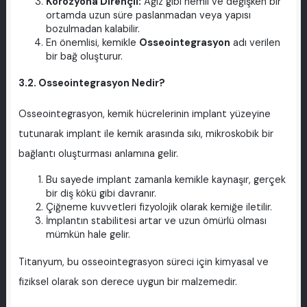
Korozyona Dirençli:
Ağız gibi nemli ve değişken bir
ortamda uzun süre paslanmadan veya yapısı
bozulmadan kalabilir.
En önemlisi, kemikle
Osseointegrasyon
adı verilen
bir bağ oluşturur.
3.2. Osseointegrasyon Nedir?
Osseointegrasyon, kemik hücrelerinin implant yüzeyine
tutunarak implant ile kemik arasında sıkı, mikroskobik bir
bağlantı oluşturması anlamına gelir.
Bu sayede implant zamanla kemikle kaynaşır, gerçek
bir diş kökü gibi davranır.
Çiğneme kuvvetleri fizyolojik olarak kemiğe iletilir.
İmplantın stabilitesi artar ve uzun ömürlü olması
mümkün hale gelir.
Titanyum, bu osseointegrasyon süreci için kimyasal ve
fiziksel olarak son derece uygun bir malzemedir.