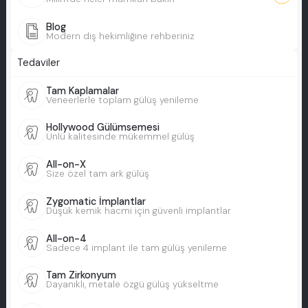
Blog
Modern diş hekimliğine rehberiniz
Tedaviler
Tam Kaplamalar
Veneerlerle toplam gülüş yenileme
Hollywood Gülümsemesi
Ünlü kalitesinde mükemmel gülüş
All-on-X
Size özel tam ark gülüş
Zygomatic İmplantlar
Düşük kemik hacmi için güvenli implantlar
All-on-4
Sadece 4 implant ile tam gülüş yenileme
Tam Zirkonyum
Dayanıklı, metale özgü gülüş yükseltme