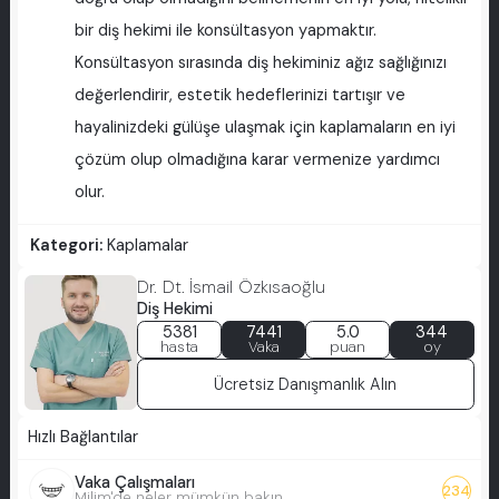
bir diş hekimi ile konsültasyon yapmaktır.
Konsültasyon sırasında diş hekiminiz ağız sağlığınızı
değerlendirir, estetik hedeflerinizi tartışır ve
hayalinizdeki gülüşe ulaşmak için kaplamaların en iyi
çözüm olup olmadığına karar vermenize yardımcı
olur.
Kategori:
Kaplamalar
Dr. Dt. İsmail Özkısaoğlu
Diş Hekimi
5381
7441
5.0
344
hasta
Vaka
puan
oy
Ücretsiz Danışmanlık Alın
Hızlı Bağlantılar
Vaka Çalışmaları
234
Milim'de neler mümkün bakın