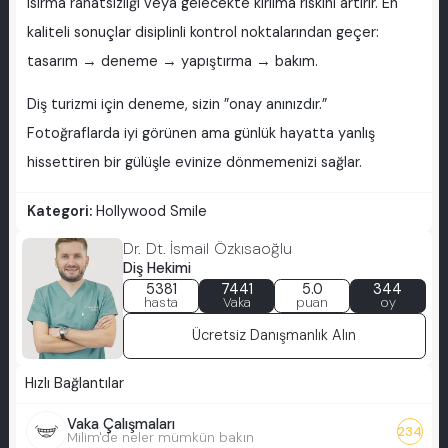
ısırma rahatsızlığı veya gelecekte kırılma riskini artırır. En
kaliteli sonuçlar disiplinli kontrol noktalarından geçer:
tasarım → deneme → yapıştırma → bakım.
Diş turizmi için deneme, sizin ”onay anınızdır.”
Fotoğraflarda iyi görünen ama günlük hayatta yanlış
hissettiren bir gülüşle evinize dönmemenizi sağlar.
Kategori:
Hollywood Smile
Dr. Dt. İsmail Özkısaoğlu
Diş Hekimi
5381
7441
5.0
344
hasta
Vaka
puan
oy
Ücretsiz Danışmanlık Alın
Hızlı Bağlantılar
Vaka Çalışmaları
234
Milim'de neler mümkün bakın