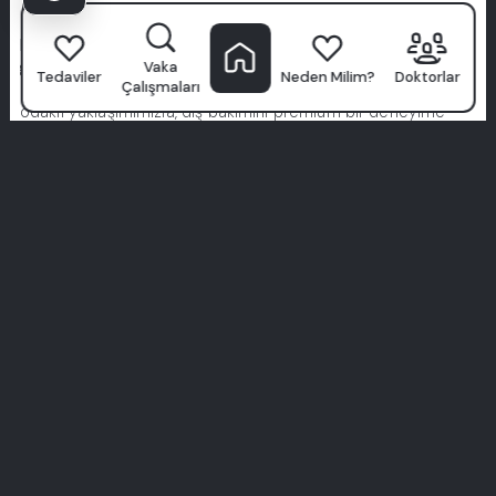
Milim’i Seçiyor?
Milim Diş Hastanesi
sadece bir klinik değil—kendinden emin
gülüşlerin başladığı yerdir. Dünya standartlarında
Vaka
Tedaviler
Neden Milim?
Doktorlar
Çalışmaları
uzmanlardan oluşan bir ekip, gelişmiş teknoloji ve hasta
odaklı yaklaşımımızla, diş bakımını premium bir deneyime
dönüştürüyoruz.
Hijyen, konfor ve tamamen size özel tedavi yöntemlerine
öncelik veriyoruz. Sadece bizim sözümüze güvenmeyin—
gerçek hastalardan gerçek hikayeleri keşfedin.
Mükemmel gülüşünüz burada başlıyor. Milim deneyimine
katılın.
Tüm Deneyimleri Gör