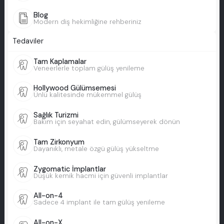
Blog
Modern diş hekimliğine rehberiniz
Tedaviler
Tam Kaplamalar
Veneerlerle toplam gülüş yenileme
Hollywood Gülümsemesi
Ünlü kalitesinde mükemmel gülüş
Sağlık Turizmi
Bakım için seyahat edin, gülümseyerek dönün
Tam Zirkonyum
Dayanıklı, metale özgü gülüş yükseltme
Zygomatic İmplantlar
Düşük kemik hacmi için güvenli implantlar
All-on-4
Sadece 4 implant ile tam gülüş yenileme
All-on-X