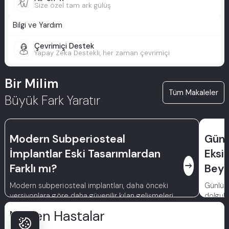
Size özel tam ark gülüş
Bilgi ve Yardım
Çevrimiçi Destek
Yapay Zeka Destekli, her zaman çevrimiçi
Bir Milim
Tüm Makaleler
Büyük Fark Yaratır
Modern Subperiosteal
Günlü
İmplantlar Eski Tasarımlardan
Eksi
east
Farklı mı?
Beya
Modern subperiosteal implantları, daha önceki
Günlük 
versiyonlara göre daha güvenilir kılan gelişmeleri
dolgul
keşfedin.
diş bak
Neden Hastalar
ve sağl
atmanız