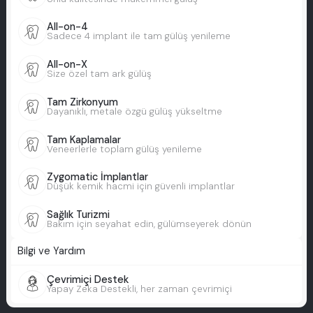
All-on-4
Sadece 4 implant ile tam gülüş yenileme
All-on-X
Size özel tam ark gülüş
Tam Zirkonyum
Dayanıklı, metale özgü gülüş yükseltme
Tam Kaplamalar
Veneerlerle toplam gülüş yenileme
Zygomatic İmplantlar
Düşük kemik hacmi için güvenli implantlar
Sağlık Turizmi
Bakım için seyahat edin, gülümseyerek dönün
Bilgi ve Yardım
Çevrimiçi Destek
Yapay Zeka Destekli, her zaman çevrimiçi