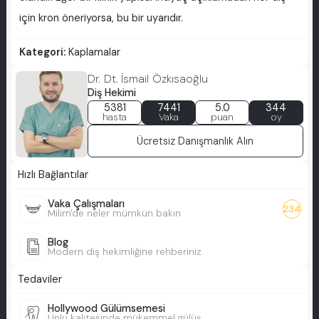
için kron öneriyorsa, bu bir uyarıdır.
Kategori:
Kaplamalar
Dr. Dt. İsmail Özkısaoğlu
Diş Hekimi
5381
7441
5.0
344
hasta
Vaka
puan
oy
Ücretsiz Danışmanlık Alın
Hızlı Bağlantılar
Vaka Çalışmaları
234
Milim'de neler mümkün bakın
Blog
Modern diş hekimliğine rehberiniz
Tedaviler
Hollywood Gülümsemesi
Ünlü kalitesinde mükemmel gülüş