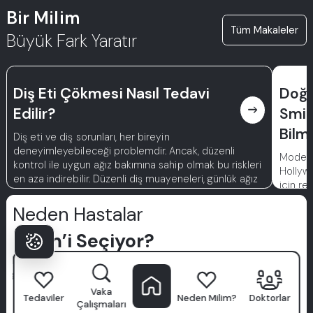
Bir Milim
Tüm Makaleler
Büyük Fark Yaratır
Diş Eti Çökmesi Nasıl Tedavi
Doğa
east
Edilir?
Smil
Bilm
Diş eti ve diş sorunları, her bireyin
deneyimleyebileceği problemdir. Ancak, düzenli
Modern 
kontrol ile uygun ağız bakımına sahip olmak bu riskleri
Hollyw
en aza indirebilir. Düzenli diş muayeneleri, günlük ağız
için re
hijyeni ve sürekli diş bakımı bu problemleri kontrol
altında tutmaya yardımcı olur.
Neden Hastalar
Milim’i Seçiyor?
Milim Diş Hastanesi
sadece bir klinik değil—kendinden emin
gülüşlerin başladığı yerdir. Dünya standartlarında
uzmanlardan oluşan bir ekip, gelişmiş teknoloji ve hasta
Vaka
Tedaviler
Neden Milim?
Doktorlar
odaklı yaklaşımımızla, diş bakımını premium bir deneyime
Çalışmaları