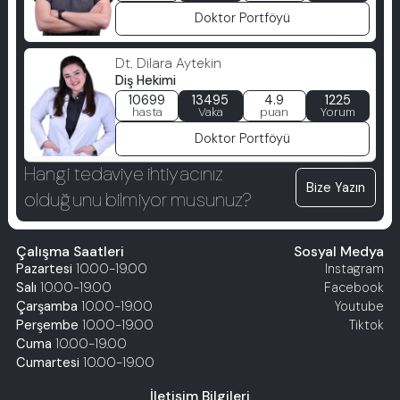
Doktor Portföyü
Dt. Dilara Aytekin
Diş Hekimi
10699
13495
4.9
1225
hasta
Vaka
puan
Yorum
Doktor Portföyü
Hangi tedaviye ihtiyacınız
Bize Yazın
olduğunu bilmiyor musunuz?
Çalışma Saatleri
Sosyal Medya
Pazartesi
10.00-19.00
Instagram
Salı
10.00-19.00
Facebook
Çarşamba
10.00-19.00
Youtube
Perşembe
10.00-19.00
Tiktok
Cuma
10.00-19.00
Cumartesi
10.00-19.00
İletişim Bilgileri