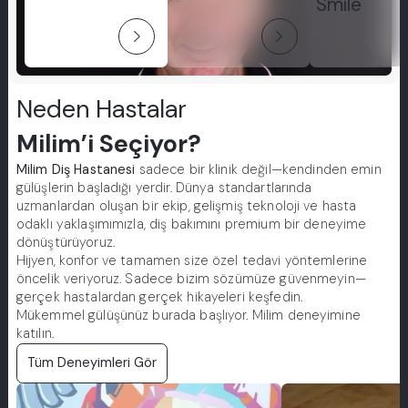
Smile
arrow_forward_ios
arrow_forward_ios
Neden Hastalar
Milim’i Seçiyor?
Milim Diş Hastanesi
sadece bir klinik değil—kendinden emin
gülüşlerin başladığı yerdir. Dünya standartlarında
uzmanlardan oluşan bir ekip, gelişmiş teknoloji ve hasta
odaklı yaklaşımımızla, diş bakımını premium bir deneyime
dönüştürüyoruz.
Hijyen, konfor ve tamamen size özel tedavi yöntemlerine
öncelik veriyoruz. Sadece bizim sözümüze güvenmeyin—
gerçek hastalardan gerçek hikayeleri keşfedin.
Mükemmel gülüşünüz burada başlıyor. Milim deneyimine
katılın.
Tüm Deneyimleri Gör