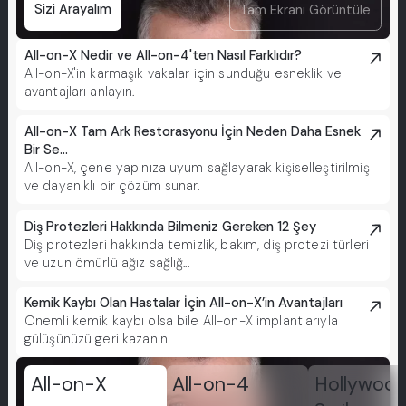
Sizi Arayalım
Tam Ekranı Görüntüle
All-on-X Nedir ve All-on-4'ten Nasıl Farklıdır?
All-on-X'in karmaşık vakalar için sunduğu esneklik ve
avantajları anlayın.
All-on-X Tam Ark Restorasyonu İçin Neden Daha Esnek
Bir Se...
All-on-X, çene yapınıza uyum sağlayarak kişiselleştirilmiş
ve dayanıklı bir çözüm sunar.
Diş Protezleri Hakkında Bilmeniz Gereken 12 Şey
Diş protezleri hakkında temizlik, bakım, diş protezi türleri
ve uzun ömürlü ağız sağlığ...
Kemik Kaybı Olan Hastalar İçin All-on-X’in Avantajları
Önemli kemik kaybı olsa bile All-on-X implantlarıyla
gülüşünüzü geri kazanın.
All-on-X
All-on-4
Hollywoo