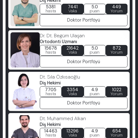
Diş Hekimi
5381
7441
5.0
449
hasta
Vaka
puan
Yorum
Doktor Portföyü
Dr. Dt. Begüm Ulaşan
Ortodonti Uzmanı
15678
21642
5.0
872
hasta
Vaka
puan
Yorum
Doktor Portföyü
Dt. Sıla Özkısaoğlu
Diş Hekimi
7705
3354
4.9
1022
hasta
Vaka
puan
Yorum
Doktor Portföyü
Dt. Muhammed Alkan
Diş Hekimi
14463
13296
4.9
654
hasta
Vaka
puan
Yorum