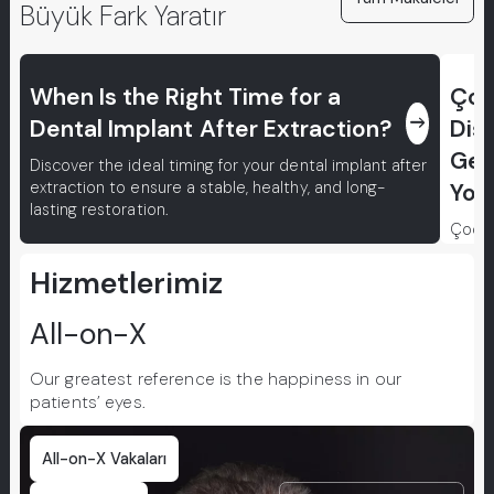
Büyük Fark Yaratır
When Is the Right Time for a
Çoc
east
Dental Implant After Extraction?
Dişl
Gel
Discover the ideal timing for your dental implant after
extraction to ensure a stable, healthy, and long-
Yoll
lasting restoration.
Çocukl
gelece
Pedod
Hizmetlerimiz
teknik
hakkın
All-on-X
Our greatest reference is the happiness in our
patients’ eyes.
All-on-X Vakaları