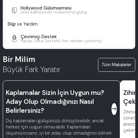
Hollywood Gülümsemesi
Ünlü kalitesinde mükemmel gülüş
Bilgi ve Yardım
Çevrimiçi Destek
Yapay Zeka Destekli, her zaman çevrimiçi
Bir Milim
Tüm Makaleler
Büyük Fark Yaratır
Kaplamalar Sizin İçin Uygun mu?
Zihin
Aday Olup Olmadığınızı Nasıl
Çeki
east
Belirlersiniz?
Zihinse
yönetil
Diş kaplamaları gülüşünüzü dönüştürebilir, ancak
anestez
herkes için uygun olmayabilir. Kaplamaları
çekim s
düşünüyorsanız, iyi bir aday olup olmadığınızı bilmek