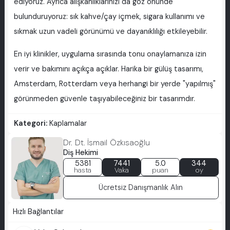
ediyoruz. Ayrıca alışkanlıklarınızı da göz önünde
bulunduruyoruz: sık kahve/çay içmek, sigara kullanımı ve
sıkmak uzun vadeli görünümü ve dayanıklılığı etkileyebilir.
En iyi klinikler, uygulama sırasında tonu onaylamanıza izin
verir ve bakımını açıkça açıklar. Harika bir gülüş tasarımı,
Amsterdam, Rotterdam veya herhangi bir yerde "yapılmış"
görünmeden güvenle taşıyabileceğiniz bir tasarımdır.
Kategori:
Kaplamalar
Dr. Dt. İsmail Özkısaoğlu
Diş Hekimi
5381
7441
5.0
344
hasta
Vaka
puan
oy
Ücretsiz Danışmanlık Alın
Hızlı Bağlantılar