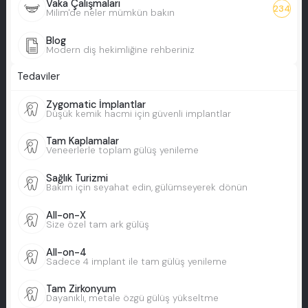
Vaka Çalışmaları
234
Milim'de neler mümkün bakın
Blog
Modern diş hekimliğine rehberiniz
Tedaviler
Zygomatic İmplantlar
Düşük kemik hacmi için güvenli implantlar
Tam Kaplamalar
Veneerlerle toplam gülüş yenileme
Sağlık Turizmi
Bakım için seyahat edin, gülümseyerek dönün
All-on-X
Size özel tam ark gülüş
All-on-4
Sadece 4 implant ile tam gülüş yenileme
Tam Zirkonyum
Dayanıklı, metale özgü gülüş yükseltme